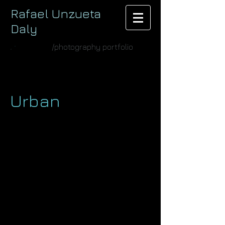
​ ​ Rafael U n
zu eta
Da ly
/photography portfolio
Urban